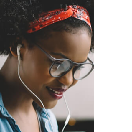
educação
curso online
mec
cinema
nacional