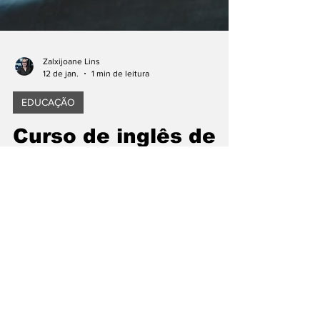
Zalxijoane Lins
12 de jan.
1 min de leitura
EDUCAÇÃO
Curso de inglês de
graça e mais de 200
capacitações de
curta duração: veja
como acessar aulas
em plataforma do