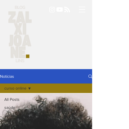
Tudo é
notícia.
Notícias
curso online
All Posts
saúde
violência
contra a
mulher